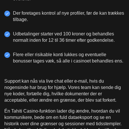
Der foretages kontrol af nye profiler, før de kan trækkes
tilbage.
Udbetalinger starter ved 100 kroner og behandles
normalt inden for 12 til 36 timer efter godkendelse.
Flere eller risikable konti lukkes og eventuelle
bonusser tages væk, så alle i casinoet behandles ens.
Support kan nås via live chat eller e-mail, hvis du
nogensinde har brug for hjælp. Vores team kan sende dig
nye koder, fortælle dig, hvilke dokumenter der er
acceptable, eller ændre en grænse, der blev sat forkert.
Én Tahiti Casino-funktion lader dig ændre, hvordan du vil
kommunikere, bede om en fuld dataeksport og se en
historik over dine grænser og sessioner med tidsstempler.