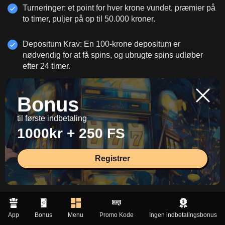
Turneringer: et point for hver krone vundet, præmier på
to timer, puljer på op til 50.000 kroner.
Depositum Krav: En 100-krone depositum er
nødvendig for at få spins, og ubrugte spins udløber
efter 24 timer.
Bonus
Aktivér promo-påmindelser i din profil, hvis du hellere bare
vil indstille den og glemme den. Vi giver dig besked, inden
til første indbetaling
dine daglige spins udløber. Vores kundeserviceteam kan
1000kr + 250 FS
tjekke dine fremskridt, hjælpe dig med at forstå reglerne og
hjælpe dig med at skifte mellem begivenheder uden at
miste dine belønninger. Alle Tahiti Casinos kampagner
Registrer
opbevares ét sted, så du ikke behøver at forlade casinoet
for at tjekke din cashback, spins eller leaderboards.
Lær mere
App
Bonus
Menu
Promo Kode
Ingen indbetalingsbonus