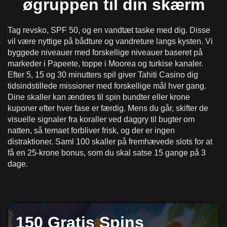
øgruppen til din skærm
Tag revsko, SPF 50, og en vandtæt taske med dig. Disse
vil være nyttige på bådture og vandreture langs kysten. Vi
byggede niveauer med forskellige niveauer baseret på
markeder i Papeete, toppe i Moorea og turkise kanaler.
Efter 5, 15 og 30 minutters spil giver Tahiti Casino dig
tidsindstillede missioner med forskellige mål hver gang.
Dine skaller kan ændres til spin bundter eller krone
kuponer efter hver fase er færdig. Mens du går, skifter de
visuelle signaler fra koraller ved daggry til bugter om
natten, så temaet forbliver frisk, og der er ingen
distraktioner. Saml 100 skaller på fremhævede slots for at
få en 25-krone bonus, som du skal satse 15 gange på 3
dage.
150 Gratis Spins