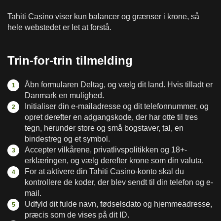
Tahiti Casino viser kun balancer og grænser i krone, så
hele webstedet er let at forstå.
Trin-for-trin tilmelding
Åbn formularen Deltag, og vælg dit land. Hvis tilladt er
Danmark en mulighed.
Initialiser din e-mailadresse og dit telefonnummer, og
opret derefter en adgangskode, der har otte til tres
tegn, herunder store og små bogstaver, tal, en
bindestreg og et symbol.
Accepter vilkårene, privatlivspolitikken og 18+-
erklæringen, og vælg derefter krone som din valuta.
For at aktivere din Tahiti Casino-konto skal du
kontrollere de koder, der blev sendt til din telefon og e-
mail.
Udfyld dit fulde navn, fødselsdato og hjemmeadresse,
præcis som de vises på dit ID.