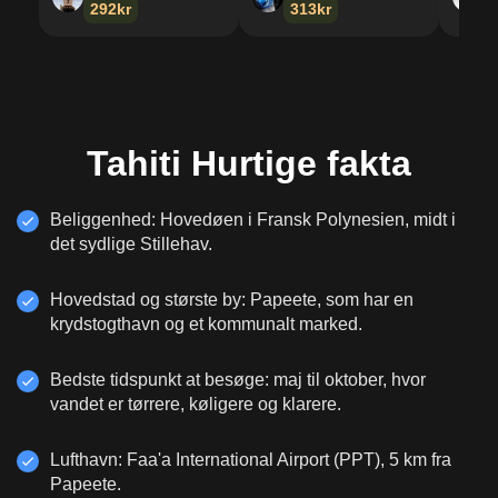
292kr
313kr
Bonusoversigt
Sådan får du og bruger kampagnekoder
Generelle bonusregler
Hvor finder man kampagnekoder
Tahiti Hurtige fakta
Sådan Anvend en kampagnekode
Beliggenhed: Hovedøen i Fransk Polynesien, midt i
Quick Fixes
det sydlige Stillehav.
Mobile App
Opsætning Og Spil
Hovedstad og største by: Papeete, som har en
krydstogthavn og et kommunalt marked.
Kontoadministration på mobil
At blive en vip på øen Oasis
Bedste tidspunkt at besøge: maj til oktober, hvor
vandet er tørrere, køligere og klarere.
Vip Tiers Og Fremskridt
Quick Start Plan
Lufthavn: Faa'a International Airport (PPT), 5 km fra
Papeete.
Øens sikkerhed