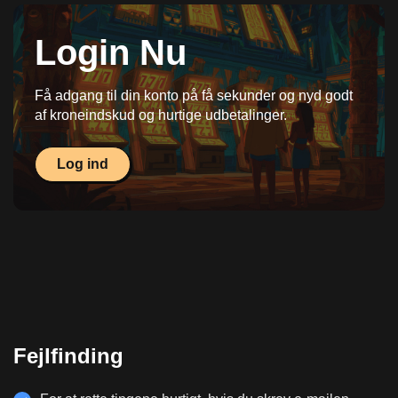
Login Nu
Få adgang til din konto på få sekunder og nyd godt
af kroneindskud og hurtige udbetalinger.
Log ind
Fejlfinding