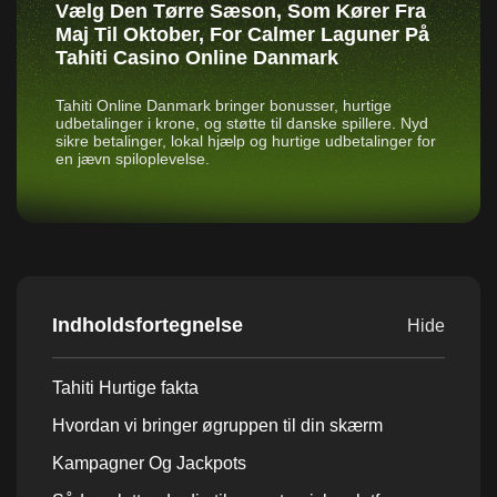
Vælg Den Tørre Sæson, Som Kører Fra
Maj Til Oktober, For Calmer Laguner På
Tahiti Casino Online Danmark
Tahiti Online Danmark bringer bonusser, hurtige
udbetalinger i krone, og støtte til danske spillere. Nyd
sikre betalinger, lokal hjælp og hurtige udbetalinger for
en jævn spiloplevelse.
Indholdsfortegnelse
Hide
Tahiti Hurtige fakta
Hvordan vi bringer øgruppen til din skærm
Kampagner Og Jackpots