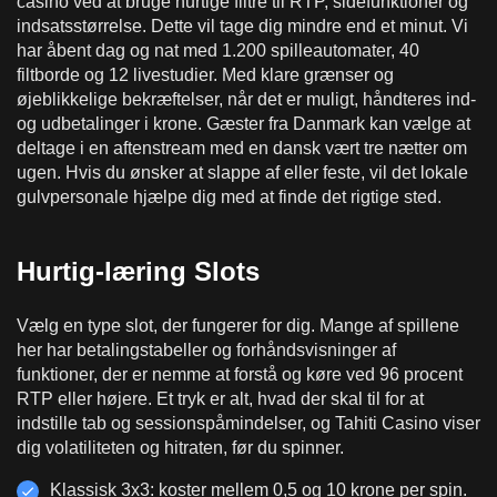
casino ved at bruge hurtige filtre til RTP, sidefunktioner og
indsatsstørrelse. Dette vil tage dig mindre end et minut. Vi
har åbent dag og nat med 1.200 spilleautomater, 40
filtborde og 12 livestudier. Med klare grænser og
øjeblikkelige bekræftelser, når det er muligt, håndteres ind-
og udbetalinger i krone. Gæster fra Danmark kan vælge at
deltage i en aftenstream med en dansk vært tre nætter om
ugen. Hvis du ønsker at slappe af eller feste, vil det lokale
gulvpersonale hjælpe dig med at finde det rigtige sted.
Hurtig-læring Slots
Vælg en type slot, der fungerer for dig. Mange af spillene
her har betalingstabeller og forhåndsvisninger af
funktioner, der er nemme at forstå og køre ved 96 procent
RTP eller højere. Et tryk er alt, hvad der skal til for at
indstille tab og sessionspåmindelser, og Tahiti Casino viser
dig volatiliteten og hitraten, før du spinner.
Klassisk 3x3: koster mellem 0,5 og 10 krone per spin.