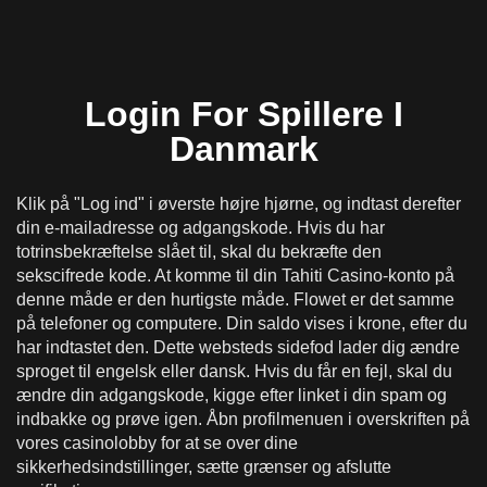
Login For Spillere I
Danmark
Klik på "Log ind" i øverste højre hjørne, og indtast derefter
din e-mailadresse og adgangskode. Hvis du har
totrinsbekræftelse slået til, skal du bekræfte den
sekscifrede kode. At komme til din Tahiti Casino-konto på
denne måde er den hurtigste måde. Flowet er det samme
på telefoner og computere. Din saldo vises i krone, efter du
har indtastet den. Dette websteds sidefod lader dig ændre
sproget til engelsk eller dansk. Hvis du får en fejl, skal du
ændre din adgangskode, kigge efter linket i din spam og
indbakke og prøve igen. Åbn profilmenuen i overskriften på
vores casinolobby for at se over dine
sikkerhedsindstillinger, sætte grænser og afslutte