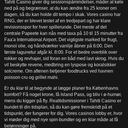
Tahiti Casino giver dig sessionspåmindelser, måder at køle
ned på og begrænser, at du kan ændre fra 25 kroner om
dagen, så du kan holde dit tempo i skak. Vores casino har
RNG, der er blevet testet af en tredjepart og har klare
revisionsspor for hver spillerunde. Det meste af det
centrale Papeete kan nås med taxa på 10 til 15 minutter fra
Faa'a International Airport. Det vigtigste marked for frugt,
monoï olie, og håndværker vanilje åbner på 6:00. Den
første lagunetur afgår kl. 8:00. For et bedre overblik over
rokker og revhajer, sid foran en båd med lavt skrog. Hvis du
vil beskytte revene, medbring en lyspose og koralsikker
solcreme. Om aftenen betjener foodtrucks ved havnen
poisson cru og grillet mahi.
Er du klar til at begynde at lægge planer fra Københavns
komfort? Få noget krone, få Island Pass, og bliv i ø-humør,
mens du kigger på fly. Realtidsmissioner i Tahiti Casino er
bundet til din tidsplan, så du kan gøre fremskridt på et
tidspunkt, der fungerer for dig. Vores casinos lobby er, hvor
vi møder dig med nye spin-bundter og en klar måde at få
belønninger på.