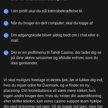
I din profil skal du slå totrinsbekræftelse til.
Når du bruger en delt computer, skal du logge af.
Din adgangskode bliver aldrig bedt om i chat eller e-
mail.
Der er en profilmenu til Tahiti Casino, der lader dig se
på dine aktive sessioner og afslutte enhver, som du
ikke genkender.
Vi skal muligvis foretage et ekstra tjek, før vi lukker dig ind,
hvis du rejser uden for Danmark, og vi finder en ny
placering. Din kronebalance vil være mere sikker, hvis
ingen andre bruger den. Hvis du mister din autentificering
eller skifter telefon, kan vores casino support team hjælpe
dig med at komme ind igen. Vil du logge ind igen, men har